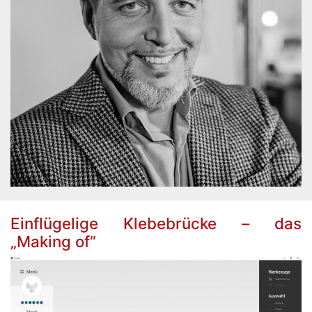
Einflügelige Klebebrücke – das
„Making of“